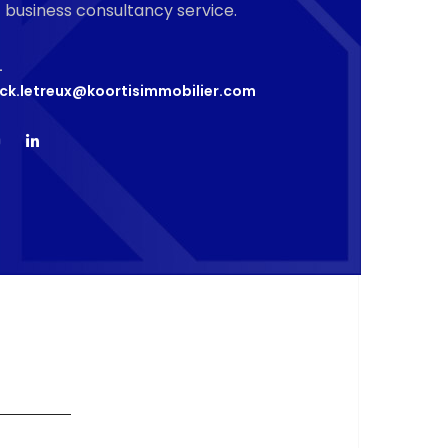
st business consultancy service.
L
ick.letreux@koortisimmobilier.com