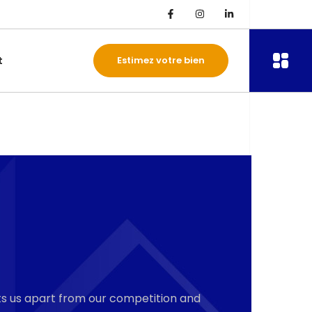
t
Estimez votre bien
ets us apart from our competition and