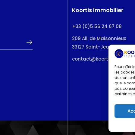
Koortis Immobilier
+33 (0)5 56 24 67 08
209 All. de Maisonnieux
33127 Saint-Jean-d’Illac
contact@koortisimmobilier
Pour offrir
les cookies
de consenti
que le comp
pas consent
certaines c
Ac