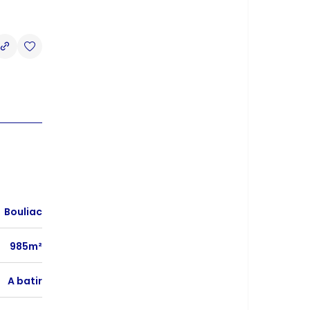
Bouliac
985m²
A batir