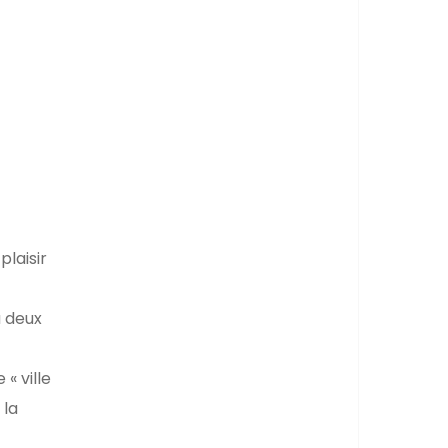
plaisir
à deux
« ville
 la