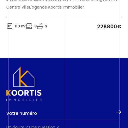
Centre VilleL'agence Koortis Immobilier
228800€
110 m²
3
3
Un doute ? Une question ?