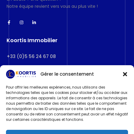
Notre équipe revient vers vous au plus vite !
Koortis Immobilier
+33 (0)5 56 24 67 08
209 All. de Maisonnieux
Gérer le consentement
33127 Saint-Jean-d’Illac
Pour offrir les meilleures expériences, nous utilisons des
contact@koortisimmobilier.fr
technologies telles que les cookies pour stocker et/ou accéder aux
informations des appareils. Le fait de consentir à ces technologies
nous permettra de traiter des données telles que le comportement
Honoraires agence
de navigation ou les ID uniques sur ce site. Le fait de ne pas
consentir ou de retirer son consentement peut avoir un effet négatif
Politique de Cookies
sur certaines caractéristiques et fonctions.
Politique de Confidentialité